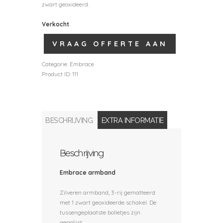
zwart geoxideerd.
Verkocht
VRAAG OFFERTE AAN
Categorie:
Embrace
Product ID:
111
BESCHRIJVING
EXTRA INFORMATIE
Beschrijving
Embrace armband
Zilveren armband, 3-rij gematteerd
met 1 zwart geoxideerde schakel. De
tussengeplaatste bolletjes zijn
gepolijst.